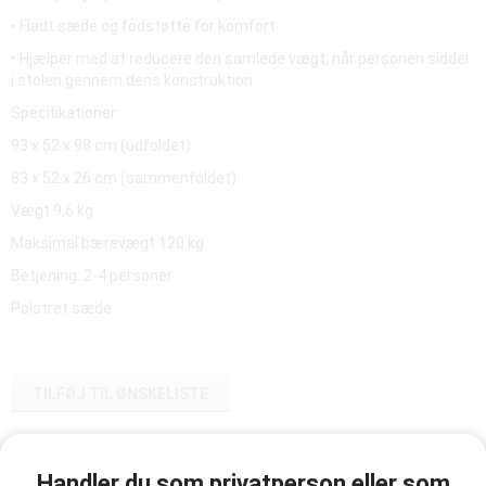
• Fladt sæde og fodstøtte for komfort
• Hjælper med at reducere den samlede vægt, når personen sidder
i stolen gennem dens konstruktion
Specifikationer:
93 x 52 x 98 cm (udfoldet)
83 x 52 x 26 cm (sammenfoldet)
Vægt 9,6 kg
Maksimal bærevægt 120 kg
Betjening: 2-4 personer
Polstret sæde
TILFØJ TIL ØNSKELISTE
Vare-ID:
Handler du som privatperson eller som