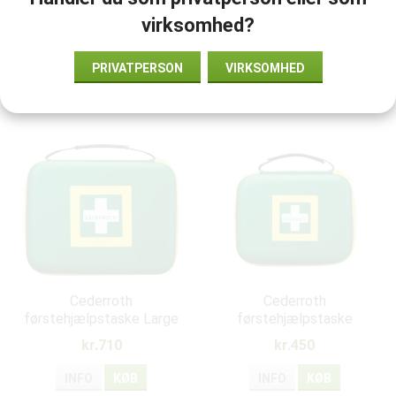
30.114
virksomhed?
Dokumenter:
evacusafe-products-83828.pdf
PRIVATPERSON
VIRKSOMHED
Anbefalet tilbehør til dette produkt
Cederroth
Cederroth
førstehjælpstaske Large
førstehjælpstaske
Medium
kr.710
kr.450
INFO
KØB
INFO
KØB