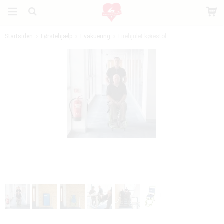
Startsiden
Førstehjælp
Evakuering
Firehjulet kørestol
Produktet er blevet tilføjet til din indkøbskurv