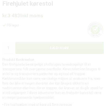
Firehjulet kørestol
kr.3 483
Inkl moms
På lager
LÆG I KURV
Produkt Beskrivelse:
Den firehjulede bevægelige stol bruges hovedsageligt til at
transportere folk over jævne overflader. Kørestolen kan bruges til
at løfte og transportere patienter op og ned ad trapper.
Kælderområder kan være vanskelige miljøer at evakuere fra, især
hvis der ikke er nogen elevator, der kan bruges sikkert i en
nødsituation eller hvis der er trapper, der kræver, at du går opad for
at nå udgangen. I disse situationer kan en firehjulet kørestol være
et meget passende hjælpemiddel.
• Fire hjul hjælper med at køre på flere niveauer