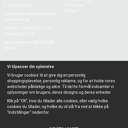
E-mail adresse:
Forhandler
Log på
kundeservice@foerstehjael
p-shoppen.dk
Mandag- torsdag 9-17.00 o
g fredag 9-16.00
Momsnummer: SE5569298
55601
Information
Vi tilpasser din oplevelse
Om os
Vi bruger cookies til at give dig en personlig
Nyhedsbrev
shoppingoplevelse, personlig reklame, og for at holde vores
Om cookies
websteder pålidelige og sikre. Til dette formål indsamler vi
oplysninger om brugere, deres designs og deres enheder.
Klik på "OK", hvis du tillader alle cookies, eller vælg hvilke
cookies du tillader, og hvilke du vil slå fra ved at klikke på
"Indstillinger" nedenfor.