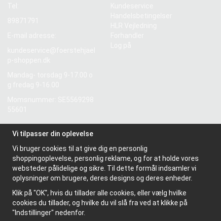
Tel:
Kundeservice
Handelsbetingelser
89871791
HLR Vejledning
E-mail adresse:
Forhandler
Log på
kundeservice@foerstehjael
p-shoppen.dk
Mandag- torsdag 9-17.00 o
g fredag 9-16.00
Momsnummer: SE5569298
55601
Vi tilpasser din oplevelse
Information
Vi bruger cookies til at give dig en personlig
Om os
shoppingoplevelse, personlig reklame, og for at holde vores
Nyhedsbrev
websteder pålidelige og sikre. Til dette formål indsamler vi
Om cookies
oplysninger om brugere, deres designs og deres enheder.
Klik på "OK", hvis du tillader alle cookies, eller vælg hvilke
cookies du tillader, og hvilke du vil slå fra ved at klikke på
"Indstillinger" nedenfor.