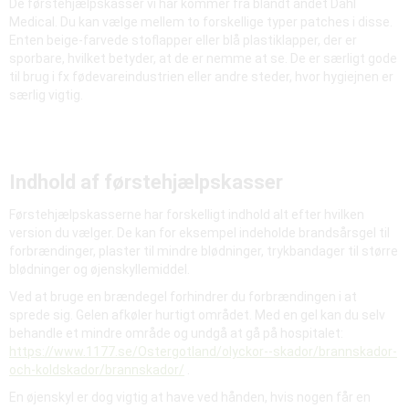
De førstehjælpskasser vi har kommer fra blandt andet Dahl
Medical. Du kan vælge mellem to forskellige typer patches i disse.
Enten beige-farvede stoflapper eller blå plastiklapper, der er
sporbare, hvilket betyder, at de er nemme at se. De er særligt gode
til brug i fx fødevareindustrien eller andre steder, hvor hygiejnen er
særlig vigtig.
Indhold af førstehjælpskasser
Førstehjælpskasserne har forskelligt indhold alt efter hvilken
version du vælger. De kan for eksempel indeholde brandsårsgel til
forbrændinger, plaster til mindre blødninger, trykbandager til større
blødninger og øjenskyllemiddel.
Ved at bruge en brændegel forhindrer du forbrændingen i at
sprede sig. Gelen afkøler hurtigt området. Med en gel kan du selv
behandle et mindre område og undgå at gå på hospitalet:
https://www.1177.se/Ostergotland/olyckor--skador/brannskador-
och-koldskador/brannskador/
.
En øjenskyl er dog vigtig at have ved hånden, hvis nogen får en