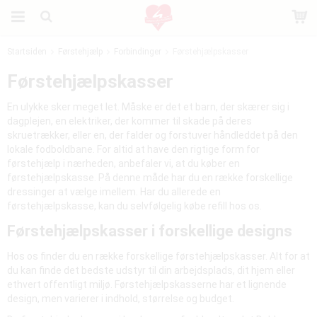
Startsiden
Førstehjælp
Forbindinger
Førstehjælpskasser
Produktet er blevet tilføjet til din indkøbskurv
Førstehjælpskasser
En ulykke sker meget let. Måske er det et barn, der skærer sig i
dagplejen, en elektriker, der kommer til skade på deres
skruetrækker, eller en, der falder og forstuver håndleddet på den
lokale fodboldbane. For altid at have den rigtige form for
førstehjælp i nærheden, anbefaler vi, at du køber en
førstehjælpskasse. På denne måde har du en række forskellige
dressinger at vælge imellem. Har du allerede en
førstehjælpskasse, kan du selvfølgelig købe refill hos os.
Førstehjælpskasser i forskellige designs
Hos os finder du en række forskellige førstehjælpskasser. Alt for at
du kan finde det bedste udstyr til din arbejdsplads, dit hjem eller
ethvert offentligt miljø. Førstehjælpskasserne har et lignende
design, men varierer i indhold, størrelse og budget.