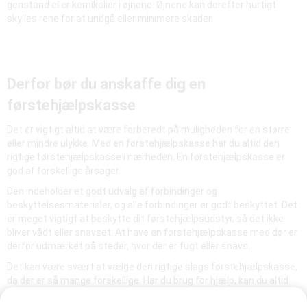
genstand eller kemikalier i øjnene. Øjnene kan derefter hurtigt
skylles rene for at undgå eller minimere skader.
Derfor bør du anskaffe dig en
førstehjælpskasse
Det er vigtigt altid at være forberedt på muligheden for en større
eller mindre ulykke. Med en førstehjælpskasse har du altid den
rigtige førstehjælpskasse i nærheden. En førstehjælpskasse er
god af forskellige årsager.
Den indeholder et godt udvalg af forbindinger og
beskyttelsesmaterialer, og alle forbindinger er godt beskyttet. Det
er meget vigtigt at beskytte dit førstehjælpsudstyr, så det ikke
bliver vådt eller snavset. At have en førstehjælpskasse med dør er
derfor udmærket på steder, hvor der er fugt eller snavs.
Det kan være svært at vælge den rigtige slags førstehjælpskasse,
da der er så mange forskellige. Har du brug for hjælp, kan du altid
kontakte os for rådgivning.