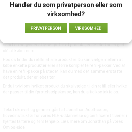
Handler du som privatperson eller som
virksomhed?
Fyld med mere materiale
PRIVATPERSON
VIRKSOMHED
For at kunne yde den nødvendige førstehjælpsbehandling er det
vigtigt at holde dit materiale opdateret i førstehjælpskasserne. Så
snart du begynder at løbe tør for et produkt, er det derfor en god
idé at købe mere.
Hos os finder du refills af alle produkter. Du kan vælge mellem at
købe enkelte produkter eller større komplette refill-pakker. Ved at
have en refill-pakke på stedet, kan du med det samme erstatte
det produkt, der er løbet tør.
Er du i tvivl om, hvilket produkt du skal vælge til din refill, eller hvilke
der passer til din førstehjælpskasse, kan du altid kontakte os.
Tekst skrevet og gennemgået af Jonathan Adolfssson,
hovedinstruktør for vores HLR-uddannelse og certificeret træner i
hjertestartere og førstehjælp. Læs mere om Jonathan på vores
Om os-side.