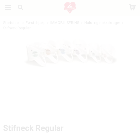
Startsiden
Førstehjælp
IMMOBILISERING
Hals- og nakkekrager
Stifneck Regular
Produktet er blevet tilføjet til din indkøbskurv
Stifneck Regular