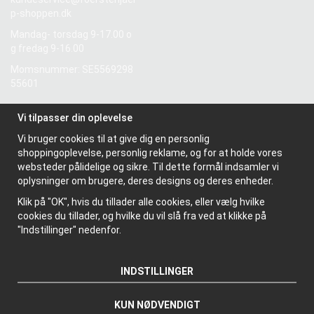
p-shoppen.dk
Mandag- torsdag 9-17.00 o
g fredag 9-16.00
Momsnummer: SE5569298
55601
Vi tilpasser din oplevelse
Information
Vi bruger cookies til at give dig en personlig
Om os
shoppingoplevelse, personlig reklame, og for at holde vores
Nyhedsbrev
websteder pålidelige og sikre. Til dette formål indsamler vi
Om cookies
oplysninger om brugere, deres designs og deres enheder.
Klik på "OK", hvis du tillader alle cookies, eller vælg hvilke
cookies du tillader, og hvilke du vil slå fra ved at klikke på
"Indstillinger" nedenfor.
INDSTILLINGER
KUN NØDVENDIGT