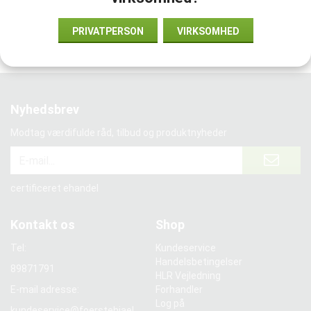
Vi samarbejder med:
PRIVATPERSON
VIRKSOMHED
Nyhedsbrev
Modtag værdifulde råd, tilbud og produktnyheder
certificeret ehandel
Kontakt os
Shop
Tel:
Kundeservice
Handelsbetingelser
89871791
HLR Vejledning
E-mail adresse:
Forhandler
Log på
kundeservice@foerstehjael