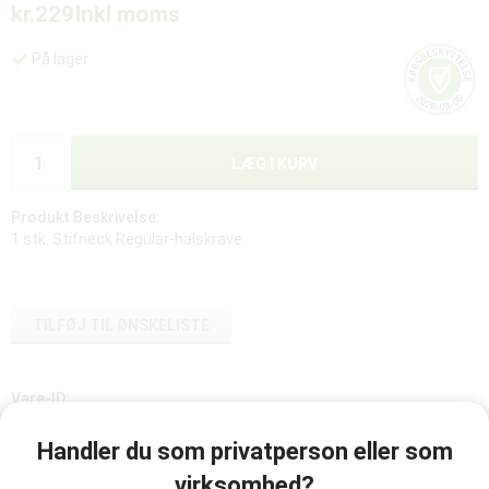
kr.229
Inkl moms
På lager
LÆG I KURV
Produkt Beskrivelse:
1 stk. Stifneck Regular-halskrave.
TILFØJ TIL ØNSKELISTE
Vare-ID:
980500
Handler du som privatperson eller som
virksomhed?