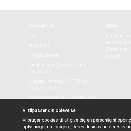
Kontakt os
Shop
Tel:
Kundeservi
Handelsbeti
89871791
Forhandler
E-mail adresse:
Log på
kundeservice@foerstehjaelp-
shoppen.dk
Mandag- torsdag 9-17.00 og
fredag 9-16.00
Momsnummer: SE556929855601
Vi tilpasser din oplevelse
Vi bruger cookies til at give dig en personlig shoppin
oplysninger om brugere, deres designs og deres enhe