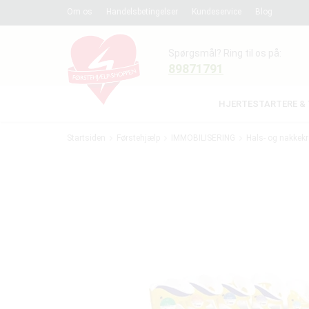
Om os
Handelsbetingelser
Kundeservice
Blog
Spørgsmål? Ring til os på:
89871791
HJERTESTARTERE & 
Startsiden
Førstehjælp
IMMOBILISERING
Hals- og nakkek