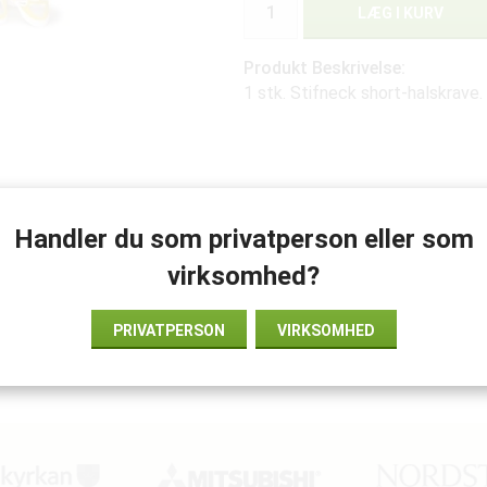
LÆG I KURV
Produkt Beskrivelse:
1 stk. Stifneck short-halskrave
Handler du som privatperson eller som
virksomhed?
PRIVATPERSON
VIRKSOMHED