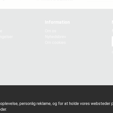
Information
ce
Om os
ngelser
Nyhedsbrev
Om cookies
goplevelse, personlig reklame, og for at holde vores websteder på
der.