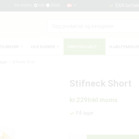
EAN betali
Vis moms:
Inkl
Ekskl
TILBEHØR
HLR DUKKER
FØRSTEHJÆLP
HJÆLPEMIDLER
rager
Stifneck Short
Stifneck Short
kr.229
Inkl moms
På lager