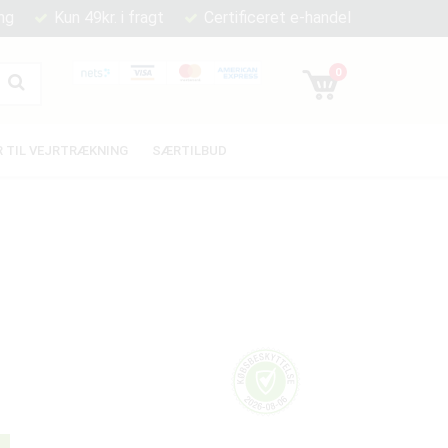
ng
Kun 49kr. i fragt
Certificeret e-handel
0
 TIL VEJRTRÆKNING
SÆRTILBUD