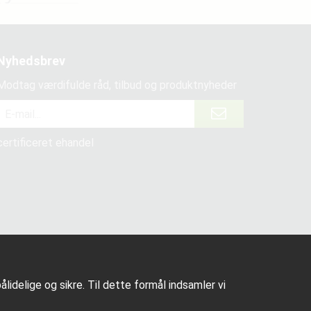
Nyhedsbrev
Modtag værdifulde råd, tilbud og produktnyheder
certificeret ehandel
lidelige og sikre. Til dette formål indsamler vi