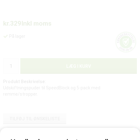
kr.329
Inkl moms
På lager
LÆG I KURV
Produkt Beskrivelse:
Udskiftningspuder til SpeedBlock og 5-pack med
remme/stropper.
TILFØJ TIL ØNSKELISTE
Vare-ID: