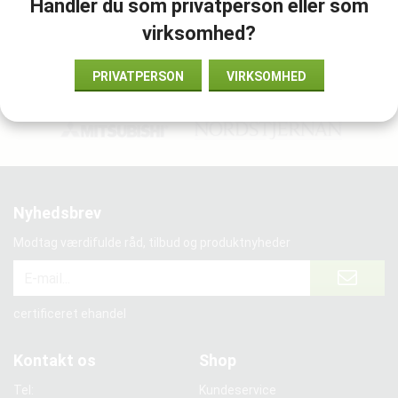
Handler du som privatperson eller som
983096
virksomhed?
PRIVATPERSON
VIRKSOMHED
Vi samarbejder med:
Nyhedsbrev
Modtag værdifulde råd, tilbud og produktnyheder
certificeret ehandel
Kontakt os
Shop
Tel:
Kundeservice