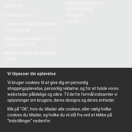
Handelsbetingelser
89871791
HLR Vejledning
E-mail adresse:
Forhandler
Log på
kundeservice@foerstehjael
p-shoppen.dk
Mandag- torsdag 9-17.00 o
g fredag 9-16.00
Momsnummer: SE5569298
55601
Vi tilpasser din oplevelse
Information
Vi bruger cookies til at give dig en personlig
Om os
shoppingoplevelse, personlig reklame, og for at holde vores
Nyhedsbrev
websteder pålidelige og sikre. Til dette formål indsamler vi
Om cookies
oplysninger om brugere, deres designs og deres enheder.
Klik på "OK", hvis du tillader alle cookies, eller vælg hvilke
cookies du tillader, og hvilke du vil slå fra ved at klikke på
"Indstillinger" nedenfor.