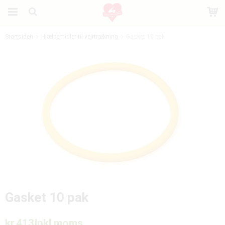
Startsiden
Hjælpemidler til vejrtrækning
Gasket 10 pak
Produktet er blevet tilføjet til din indkøbskurv
Gasket 10 pak
kr.413
Inkl moms