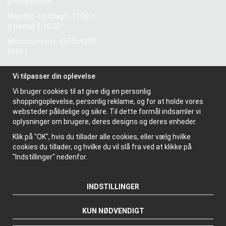
p-shoppen.dk
Mandag- torsdag 9-17.00 o
g fredag 9-16.00
Momsnummer: SE5569298
55601
Vi tilpasser din oplevelse
Information
Vi bruger cookies til at give dig en personlig
Om os
shoppingoplevelse, personlig reklame, og for at holde vores
Nyhedsbrev
websteder pålidelige og sikre. Til dette formål indsamler vi
Om cookies
oplysninger om brugere, deres designs og deres enheder.
Klik på "OK", hvis du tillader alle cookies, eller vælg hvilke
cookies du tillader, og hvilke du vil slå fra ved at klikke på
"Indstillinger" nedenfor.
INDSTILLINGER
KUN NØDVENDIGT