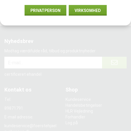
Vi samarbejder med:
PRIVATPERSON
VIRKSOMHED
Nyhedsbrev
Modtag værdifulde råd, tilbud og produktnyheder
certificeret ehandel
Kontakt os
Shop
Tel:
Kundeservice
Handelsbetingelser
89871791
HLR Vejledning
E-mail adresse:
Forhandler
Log på
kundeservice@foerstehjael