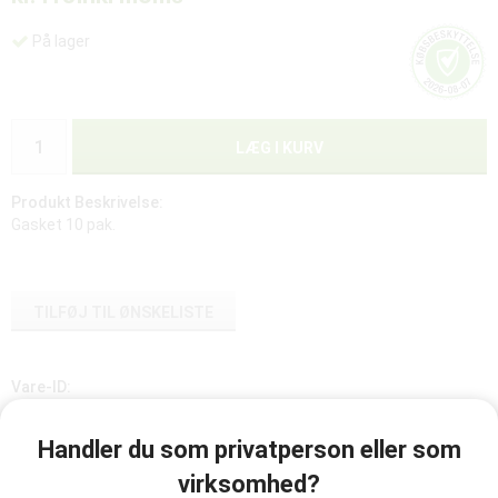
På lager
LÆG I KURV
Produkt Beskrivelse:
Gasket 10 pak.
TILFØJ TIL ØNSKELISTE
Vare-ID:
784008
Handler du som privatperson eller som
virksomhed?