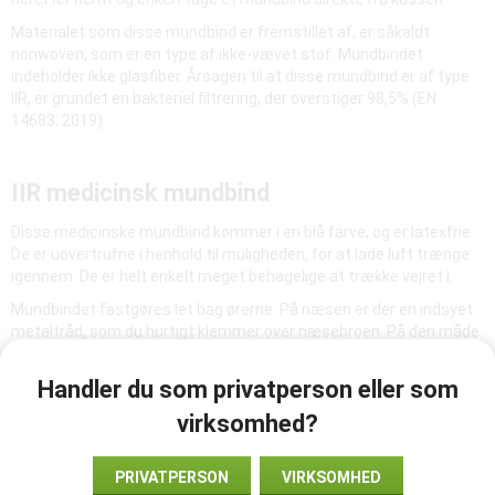
Materialet som disse mundbind er fremstillet af, er såkaldt
nonwoven, som er en type af ikke-vævet stof. Mundbindet
indeholder ikke glasfiber. Årsagen til at disse mundbind er af type
IIR, er grundet en bakteriel filtrering, der overstiger 98,5% (EN
14683: 2019).
IIR medicinsk mundbind
Disse medicinske mundbind kommer i en blå farve, og er latexfrie.
De er uovertrufne i henhold til muligheden, for at lade luft trænge
igennem. De er helt enkelt meget behagelige at trække vejret i.
Mundbindet fastgøres let bag ørerne. På næsen er der en indsyet
metaltråd, som du hurtigt klemmer over næsebroen. På den måde
kan mundbindet nemt tilpasses til alle, og passer dermed perfekt
og komfortabelt.
Handler du som privatperson eller som
Mundbindet er beregnet til engangsbrug, og skal kasseres efter
virksomhed?
hvert brug."
PRIVATPERSON
VIRKSOMHED