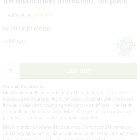
IIR Medicinskt mundbind, 50-pack
Anmeldelser:
kr.101
Inkl moms
På lager
LÆG I KURV
Produkt Beskrivelse:
Medicinsk mundbind med tre lag fra Blayco af type IIR, produceret i
Europa og med europæiske certifikater. Undgå al usikkerhed med
ikke-europæiske mundbind og tvivlsomme certifikater. Her får du
et mundbind, der er specielt udviklet til medicinsk brug og som er
produceret i Europa - til det europæiske marked.
Disse mundbind kommer i kasser, med 50 mundbind i hver kasse.
Åbn låget på kassen, og placer denne et valgfrit sted. Brugerne kan
herefter nemt og enkelt tage et mundbind direkte fra kassen.