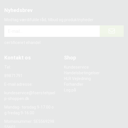
Nyhedsbrev
Modtag værdifulde råd, tilbud og produktnyheder
certificeret ehandel
Kontakt os
Shop
Tel:
Kundeservice
Handelsbetingelser
89871791
HLR Vejledning
E-mail adresse:
Forhandler
Log på
kundeservice@foerstehjael
p-shoppen.dk
Mandag- torsdag 9-17.00 o
g fredag 9-16.00
Momsnummer: SE5569298
55601