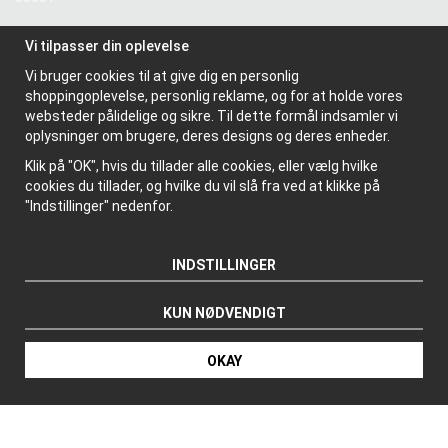
Vi tilpasser din oplevelse
Information
Vi bruger cookies til at give dig en personlig
Om os
shoppingoplevelse, personlig reklame, og for at holde vores
Nyhedsbrev
websteder pålidelige og sikre. Til dette formål indsamler vi
Om cookies
oplysninger om brugere, deres designs og deres enheder.
Klik på "OK", hvis du tillader alle cookies, eller vælg hvilke
cookies du tillader, og hvilke du vil slå fra ved at klikke på
"Indstillinger" nedenfor.
INDSTILLINGER
KUN NØDVENDIGT
Produceret af: Wikinggruppen
OKAY