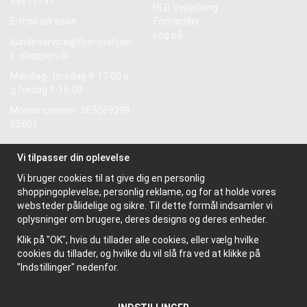
89871791
HLR Vejledning
E-mail adresse:
Forhandler
Log på
kundeservice@foerstehjael
p-shoppen.dk
Mandag- torsdag 9-17.00 o
g fredag 9-16.00
Momsnummer: SE5569298
55601
Vi tilpasser din oplevelse
Information
Vi bruger cookies til at give dig en personlig
Om os
shoppingoplevelse, personlig reklame, og for at holde vores
Nyhedsbrev
websteder pålidelige og sikre. Til dette formål indsamler vi
Om cookies
oplysninger om brugere, deres designs og deres enheder.
Klik på "OK", hvis du tillader alle cookies, eller vælg hvilke
cookies du tillader, og hvilke du vil slå fra ved at klikke på
"Indstillinger" nedenfor.