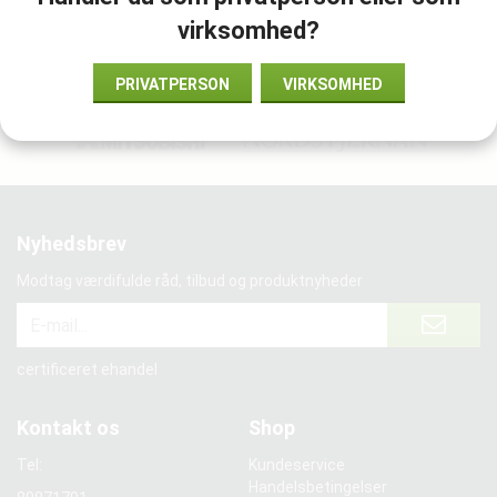
virksomhed?
PRIVATPERSON
VIRKSOMHED
Vi samarbejder med:
Nyhedsbrev
Modtag værdifulde råd, tilbud og produktnyheder
certificeret ehandel
Kontakt os
Shop
Tel:
Kundeservice
Handelsbetingelser