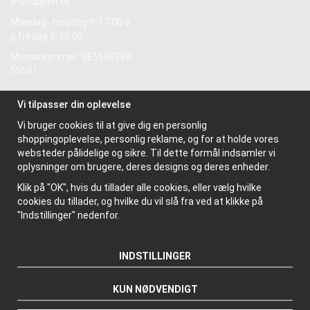
p-shoppen.dk
Mandag- torsdag 9-17.00 o
g fredag 9-16.00
Momsnummer: SE5569298
55601
Vi tilpasser din oplevelse
Information
Vi bruger cookies til at give dig en personlig
Om os
shoppingoplevelse, personlig reklame, og for at holde vores
Nyhedsbrev
websteder pålidelige og sikre. Til dette formål indsamler vi
Om cookies
oplysninger om brugere, deres designs og deres enheder.
Klik på "OK", hvis du tillader alle cookies, eller vælg hvilke
cookies du tillader, og hvilke du vil slå fra ved at klikke på
"Indstillinger" nedenfor.
INDSTILLINGER
KUN NØDVENDIGT