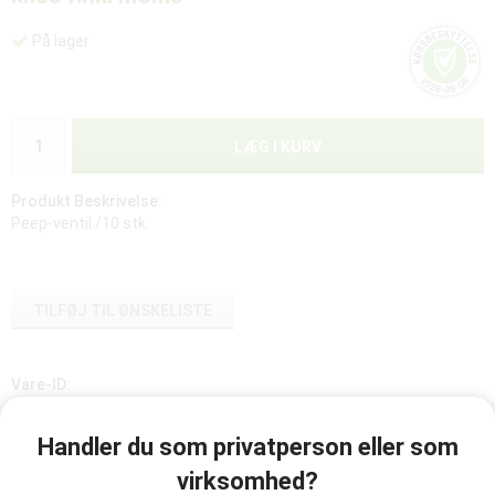
På lager
LÆG I KURV
Produkt Beskrivelse:
Peep-ventil /10 stk.
TILFØJ TIL ØNSKELISTE
Vare-ID:
845040
Handler du som privatperson eller som
virksomhed?