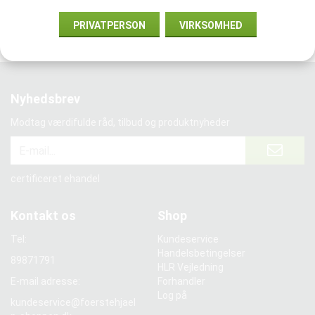
Vi samarbejder med:
PRIVATPERSON
VIRKSOMHED
Nyhedsbrev
Modtag værdifulde råd, tilbud og produktnyheder
certificeret ehandel
Kontakt os
Shop
Tel:
Kundeservice
Handelsbetingelser
89871791
HLR Vejledning
E-mail adresse:
Forhandler
Log på
kundeservice@foerstehjael