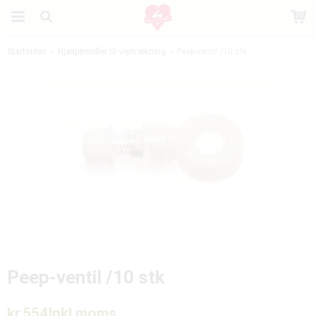
Startsiden
Hjælpemidler til vejrtrækning
Peep-ventil /10 stk
Produktet er blevet tilføjet til din indkøbskurv
Peep-ventil /10 stk
kr.554
Inkl moms