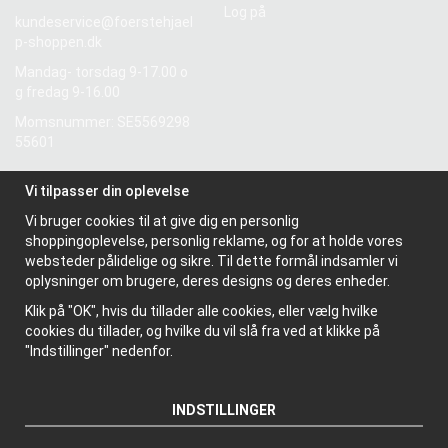
Log på
kundeservice@foerstehjael
p-shoppen.dk
Mandag- torsdag 9-17.00 o
g fredag 9-16.00
Momsnummer: SE5569298
55601
Vi tilpasser din oplevelse
Information
Vi bruger cookies til at give dig en personlig
Om os
shoppingoplevelse, personlig reklame, og for at holde vores
Nyhedsbrev
websteder pålidelige og sikre. Til dette formål indsamler vi
Om cookies
oplysninger om brugere, deres designs og deres enheder.
Klik på "OK", hvis du tillader alle cookies, eller vælg hvilke
cookies du tillader, og hvilke du vil slå fra ved at klikke på
"Indstillinger" nedenfor.
INDSTILLINGER