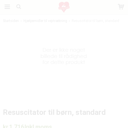
Startsiden
Hjælpemidler til vejrtrækning
Resuscitator til børn, standard
Produktet er blevet tilføjet til din indkøbskurv
Resuscitator til børn, standard
kr.1 716
Inkl moms