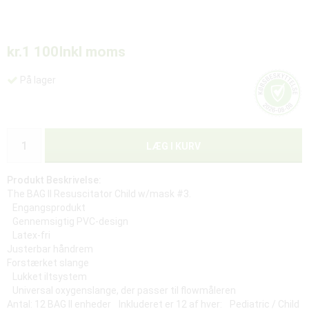
kr.1 100
Inkl moms
På lager
LÆG I KURV
Produkt Beskrivelse:
The BAG II Resuscitator Child w/mask #3.
Engangsprodukt
Gennemsigtig PVC-design
Latex-fri
Justerbar håndrem
Forstærket slange
Lukket ​​iltsystem
Universal oxygenslange, der passer til flowmåleren
Antal: 12 BAG II enheder Inkluderet er 12 af hver: Pediatric / Child