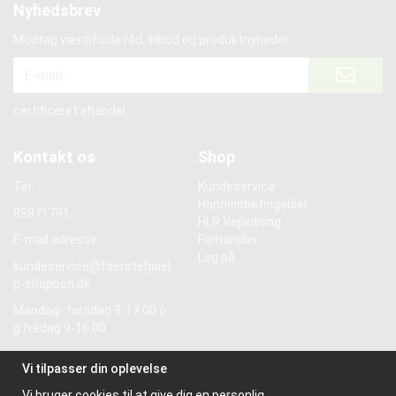
Nyhedsbrev
Modtag værdifulde råd, tilbud og produktnyheder
certificeret ehandel
Kontakt os
Shop
Tel:
Kundeservice
Handelsbetingelser
89871791
HLR Vejledning
E-mail adresse:
Forhandler
Log på
kundeservice@foerstehjael
p-shoppen.dk
Mandag- torsdag 9-17.00 o
g fredag 9-16.00
Momsnummer: SE5569298
Vi tilpasser din oplevelse
55601
Vi bruger cookies til at give dig en personlig