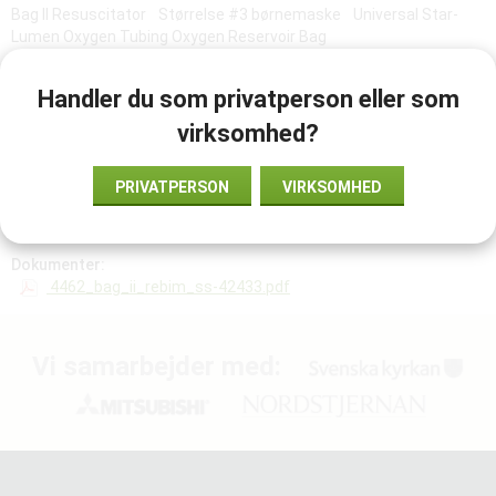
Bag II Resuscitator Størrelse #3 børnemaske Universal Star-
Lumen Oxygen Tubing Oxygen Reservoir Bag
Handler du som privatperson eller som
TILFØJ TIL ØNSKELISTE
virksomhed?
PRIVATPERSON
VIRKSOMHED
Vare-ID:
845221
Dokumenter:
4462_bag_ii_rebim_ss-42433.pdf
Vi samarbejder med: