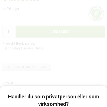
På lager
LÆG I KURV
Produkt Beskrivelse:
Vægbeslag til resuscitator.
TILFØJ TIL ØNSKELISTE
Vare-ID:
511700
Handler du som privatperson eller som
virksomhed?