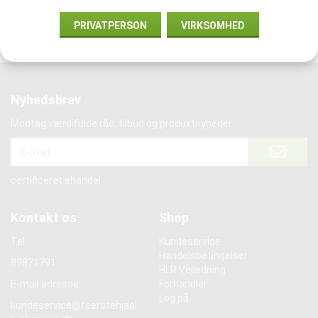
Vi samarbejder med:
PRIVATPERSON
VIRKSOMHED
Nyhedsbrev
Modtag værdifulde råd, tilbud og produktnyheder
certificeret ehandel
Kontakt os
Shop
Tel:
Kundeservice
Handelsbetingelser
89871791
HLR Vejledning
E-mail adresse:
Forhandler
Log på
kundeservice@foerstehjael