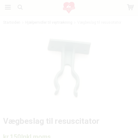
Startsiden
Hjælpemidler til vejrtrækning
Vægbeslag til resuscitator
Produktet er blevet tilføjet til din indkøbskurv
Vægbeslag til resuscitator
kr.150
Inkl moms