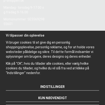
p-shoppen.dk
Mandag- torsdag 9-17.00 o
g fredag 9-16.00
Momsnummer: SE5569298
55601
Vi tilpasser din oplevelse
Information
Vi bruger cookies til at give dig en personlig
Om os
shoppingoplevelse, personlig reklame, og for at holde vores
Nyhedsbrev
websteder pålidelige og sikre. Til dette formål indsamler vi
Om cookies
oplysninger om brugere, deres designs og deres enheder.
Klik på "OK", hvis du tillader alle cookies, eller vælg hvilke
cookies du tillader, og hvilke du vil slå fra ved at klikke på
"Indstillinger" nedenfor.
INDSTILLINGER
KUN NØDVENDIGT