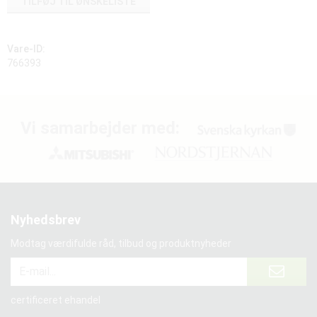
TILFØJ TIL ØNSKELISTE
Vare-ID:
766393
Vi samarbejder med:
Nyhedsbrev
Modtag værdifulde råd, tilbud og produktnyheder
certificeret ehandel