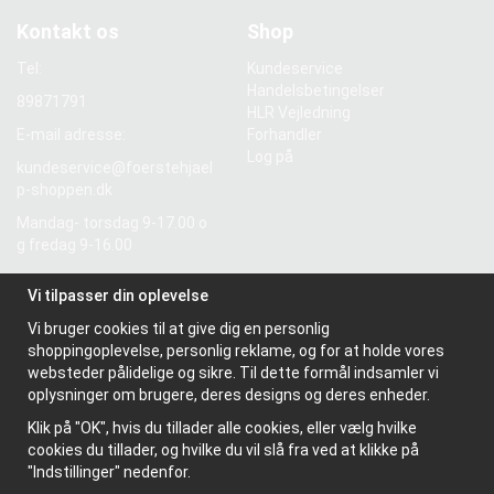
Kontakt os
Shop
Tel:
Kundeservice
Handelsbetingelser
89871791
HLR Vejledning
E-mail adresse:
Forhandler
Log på
kundeservice@foerstehjael
p-shoppen.dk
Mandag- torsdag 9-17.00 o
g fredag 9-16.00
Momsnummer: SE5569298
Vi tilpasser din oplevelse
55601
Vi bruger cookies til at give dig en personlig
shoppingoplevelse, personlig reklame, og for at holde vores
Information
websteder pålidelige og sikre. Til dette formål indsamler vi
Om os
oplysninger om brugere, deres designs og deres enheder.
Nyhedsbrev
Klik på "OK", hvis du tillader alle cookies, eller vælg hvilke
Om cookies
cookies du tillader, og hvilke du vil slå fra ved at klikke på
"Indstillinger" nedenfor.