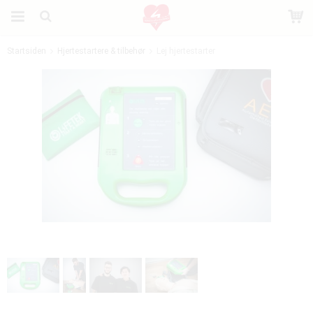
Startsiden
Hjertestartere & tilbehør
Lej hjertestarter
Produktet er blevet tilføjet til din indkøbskurv