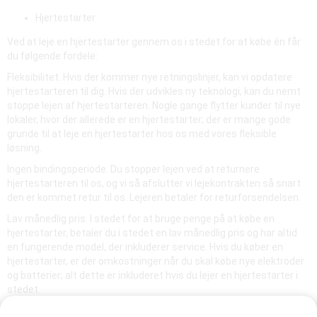
Hjertestarter
Ved at leje en hjertestarter gennem os i stedet for at købe én får
du følgende fordele:
Fleksibilitet. Hvis der kommer nye retningslinjer, kan vi opdatere
hjertestarteren til dig. Hvis der udvikles ny teknologi, kan du nemt
stoppe lejen af hjertestarteren. Nogle gange flytter kunder til nye
lokaler, hvor der allerede er en hjertestarter; der er mange gode
grunde til at leje en hjertestarter hos os med vores fleksible
løsning.
Ingen bindingsperiode. Du stopper lejen ved at returnere
hjertestarteren til os, og vi så afslutter vi lejekontrakten så snart
den er kommet retur til os. Lejeren betaler for returforsendelsen.
Lav månedlig pris. I stedet for at bruge penge på at købe en
hjertestarter, betaler du i stedet en lav månedlig pris og har altid
en fungerende model, der inkluderer service. Hvis du køber en
hjertestarter, er der omkostninger når du skal købe nye elektroder
og batterier; alt dette er inkluderet hvis du lejer en hjertestarter i
stedet.
Service inkluderet. Som nævnt er service inkluderet, hvor vi sørger