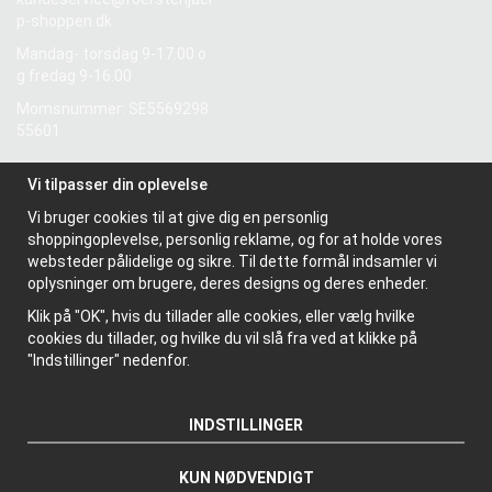
p-shoppen.dk
Mandag- torsdag 9-17.00 o
g fredag 9-16.00
Momsnummer: SE5569298
55601
Vi tilpasser din oplevelse
Information
Vi bruger cookies til at give dig en personlig
Om os
shoppingoplevelse, personlig reklame, og for at holde vores
Nyhedsbrev
websteder pålidelige og sikre. Til dette formål indsamler vi
Om cookies
oplysninger om brugere, deres designs og deres enheder.
Klik på "OK", hvis du tillader alle cookies, eller vælg hvilke
cookies du tillader, og hvilke du vil slå fra ved at klikke på
"Indstillinger" nedenfor.
INDSTILLINGER
KUN NØDVENDIGT