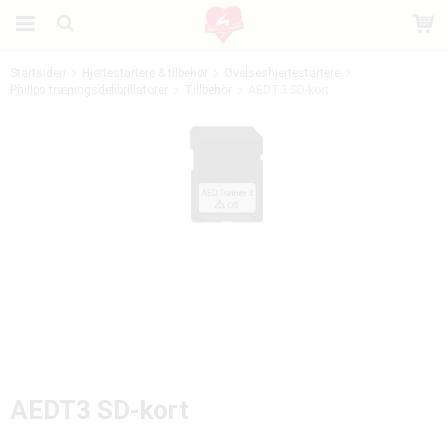
Startsiden
Hjertestartere & tilbehør
Øvelseshjertestartere
Philips træningsdefibrillatorer
Produktet er blevet tilføjet til din indkøbskurv
Tillbehör
AEDT3 SD-kort
AEDT3 SD-kort