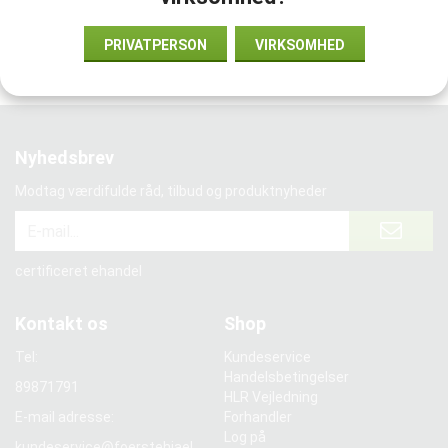
Vi samarbejder med:
PRIVATPERSON
VIRKSOMHED
Nyhedsbrev
Modtag værdifulde råd, tilbud og produktnyheder
certificeret ehandel
Kontakt os
Shop
Tel:
Kundeservice
Handelsbetingelser
89871791
HLR Vejledning
E-mail adresse:
Forhandler
Log på
kundeservice@foerstehjael