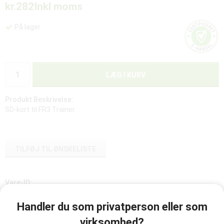
kr.282
Inkl moms
På lager
LÆG I KURV
Produkt Beskrivelse:
SD-kort til FR3 Trainer.
TILFØJ TIL ØNSKELISTE
Vare-ID:
198-10250
Handler du som privatperson eller som
virksomhed?