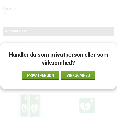
Vare-ID:
41
Anmeldelser
2023-05-08
af
Rex Petersen
Handler du som privatperson eller som
Fint skab.
virksomhed?
Anbefalet tilbehør til dette produkt
PRIVATPERSON
VIRKSOMHED