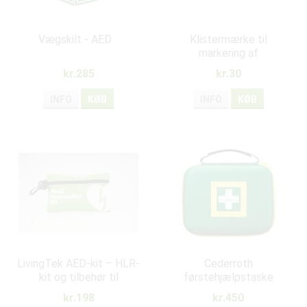
Vægskilt - AED
Klistermærke til
markering af
hjertestarter
kr.285
kr.30
INFO
KØB
INFO
KØB
LivingTek AED-kit – HLR-
Cederroth
kit og tilbehør til
førstehjælpstaske
hjertestartere
Medium
kr.198
kr.450