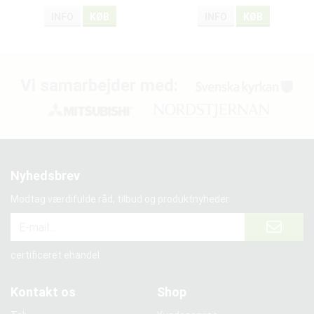
INFO
KØB
INFO
KØB
Vi samarbejder med:
Nyhedsbrev
Modtag værdifulde råd, tilbud og produktnyheder
certificeret ehandel
Kontakt os
Shop