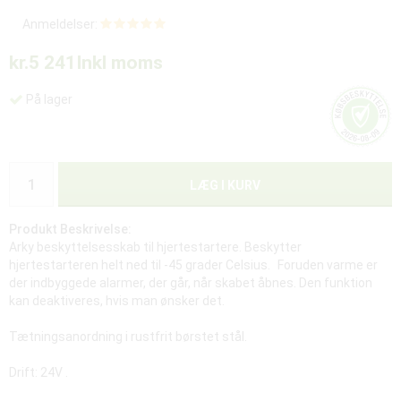
Anmeldelser:
kr.5 241
Inkl moms
På lager
LÆG I KURV
Produkt Beskrivelse:
Arky beskyttelsesskab til hjertestartere. Beskytter
hjertestarteren helt ned til -45 grader Celsius. Foruden varme er
der indbyggede alarmer, der går, når skabet åbnes. Den funktion
kan deaktiveres, hvis man ønsker det.
Tætningsanordning i rustfrit børstet stål.
Drift: 24V .