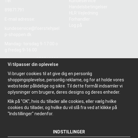
Tel:
Kundeservice
Handelsbetingelser
89871791
HLR Vejledning
E-mail adresse:
Forhandler
Log på
kundeservice@foerstehjael
p-shoppen.dk
Mandag- torsdag 9-17.00 o
g fredag 9-16.00
Momsnummer: SE5569298
Vi tilpasser din oplevelse
55601
Vi bruger cookies til at give dig en personlig
shoppingoplevelse, personlig reklame, og for at holde vores
Information
websteder pålidelige og sikre. Til dette formål indsamler vi
Om os
oplysninger om brugere, deres designs og deres enheder.
Nyhedsbrev
Klik på "OK", hvis du tillader alle cookies, eller vælg hvilke
Om cookies
cookies du tillader, og hvilke du vil slå fra ved at klikke på
"Indstillinger" nedenfor.
INDSTILLINGER