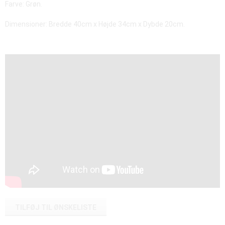
Farve: Grøn.
Dimensioner: Bredde 40cm x Højde 34cm x Dybde 20cm.
TILFØJ TIL ØNSKELISTE