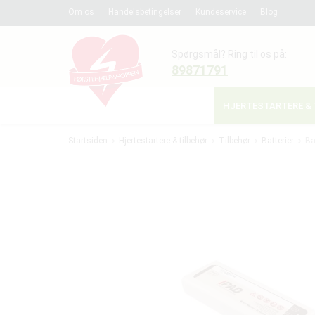
Om os
Handelsbetingelser
Kundeservice
Blog
Spørgsmål? Ring til os på:
89871791
HJERTESTARTERE & 
Startsiden
Hjertestartere & tilbehør
Tilbehør
Batterier
Ba