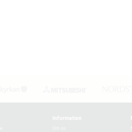
Information
ce
Om os