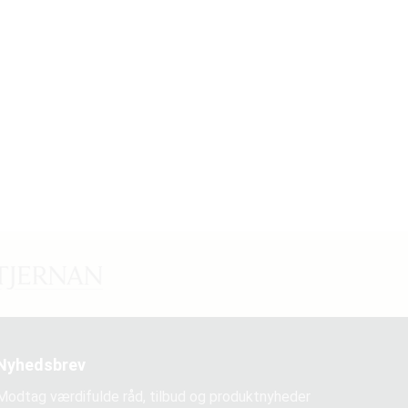
Nyhedsbrev
Modtag værdifulde råd, tilbud og produktnyheder