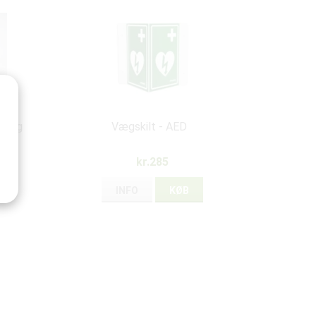
it og
Vægskilt - AED
re
kr.285
INFO
KØB