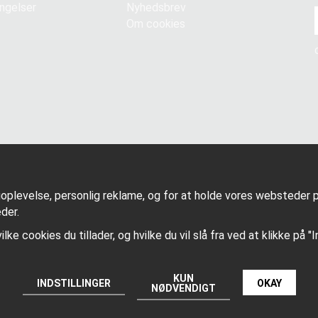
ngelser
Nyhedsbrev
Om cookies
goplevelse, personlig reklame, og for at holde vores websteder på
der.
vilke cookies du tillader, og hvilke du vil slå fra ved at klikke på "
KUN
Produceret af: Wikinggruppen
INDSTILLINGER
OKAY
NØDVENDIGT