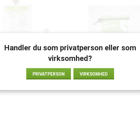
Handler du som privatperson eller som
IPAD SP1 CU Medical
LivingTek AED-kit – HLR-k
virksomhed?
børneelektrode
tilbehør til hjertestarte
kr.650
kr.198
PRIVATPERSON
VIRKSOMHED
INFO
KØB
INFO
KØB