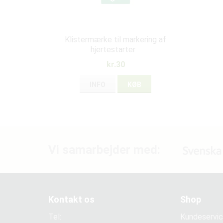
Klistermærke til markering af
hjertestarter
kr.30
INFO
KØB
Vi samarbejder med:
Kontakt os
Shop
Tel:
Kundeservi