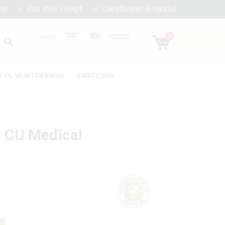
ng
Kun 49kr. i fragt
Certificeret e-handel
0
 TIL VEJRTRÆKNING
SÆRTILBUD
D CU Medical