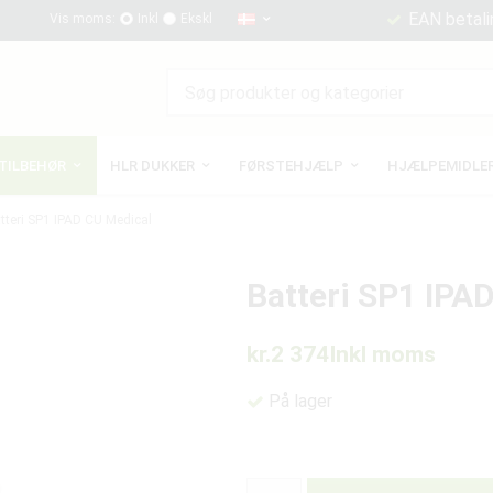
EAN betali
Vis moms:
Inkl
Ekskl
TILBEHØR
HLR DUKKER
FØRSTEHJÆLP
HJÆLPEMIDLER
tteri SP1 IPAD CU Medical
Batteri SP1 IPA
kr.2 374
Inkl moms
På lager