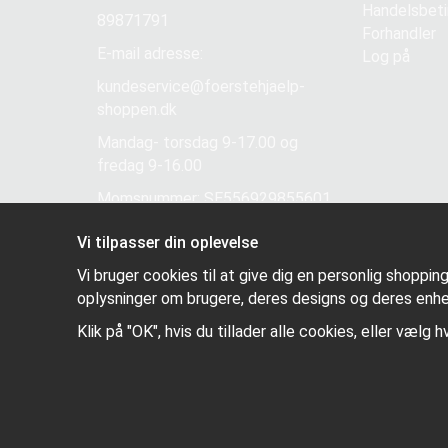
Handelsbeti
89871791
Forhandler
E-mail adresse:
Log på
kundeservice@foerstehjaelp-
shoppen.dk
Mandag- torsdag 9-17.00 og
fredag 9-16.00
Momsnummer: SE556929855601
Vi tilpasser din oplevelse
Vi bruger cookies til at give dig en personlig shoppin
oplysninger om brugere, deres designs og deres enhe
Klik på "OK", hvis du tillader alle cookies, eller vælg h