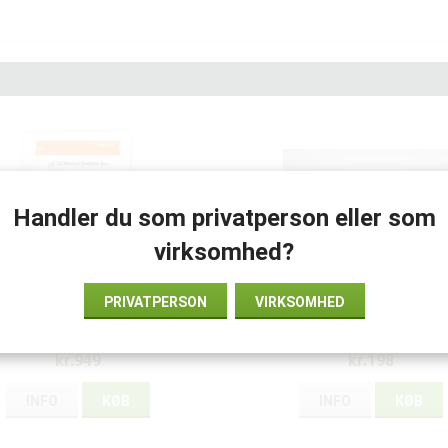
Handler du som privatperson eller som
virksomhed?
PRIVATPERSON
VIRKSOMHED
PAD NF1200 CU Medical
LivingTek AED-kit – HLR-k
børneelektrode
tilbehør til hjertestarte
kr.949
kr.198
INFO
KØB
INFO
KØB