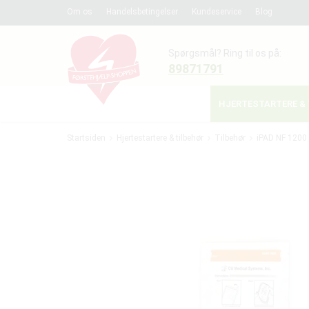
Om os
Handelsbetingelser
Kundeservice
Blog
Spørgsmål? Ring til os på:
89871791
HJERTESTARTERE & 
Startsiden
Hjertestartere & tilbehør
Tilbehør
iPAD NF 1200