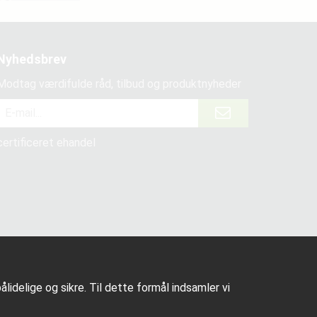
Nyhedsbrev
Modtag værdifulde råd, tilbud og produktnyheder
certificeret ehandel
lidelige og sikre. Til dette formål indsamler vi