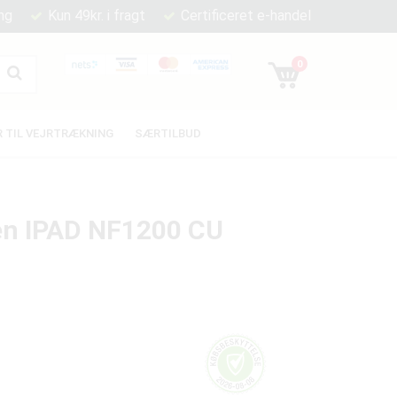
ng
Kun 49kr. i fragt
Certificeret e-handel
0
 TIL VEJRTRÆKNING
SÆRTILBUD
sen IPAD NF1200 CU