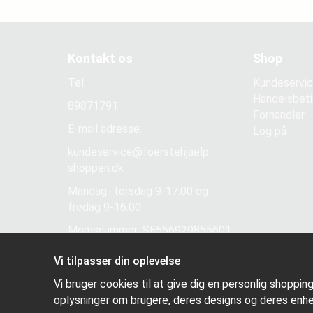
Kontakt os
Shop
Tel:
Kundeservi
Handelsbeti
89871791
Forhandler
E-mail adresse:
Log på
kundeservice@foerstehjaelp-
shoppen.dk
Mandag- torsdag 9-17.00 og
fredag 9-16.00
Momsnummer: SE556929855601
Vi tilpasser din oplevelse
Vi bruger cookies til at give dig en personlig shoppin
oplysninger om brugere, deres designs og deres enhe