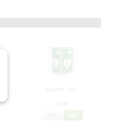
it og
Vægskilt - AED
re
kr.285
INFO
KØB