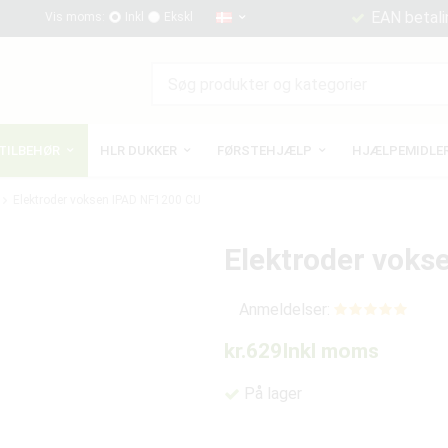
EAN betali
Vis moms:
Inkl
Ekskl
TILBEHØR
HLR DUKKER
FØRSTEHJÆLP
HJÆLPEMIDLER
Elektroder voksen IPAD NF1200 CU
Elektroder vok
Anmeldelser:
kr.629
Inkl moms
På lager