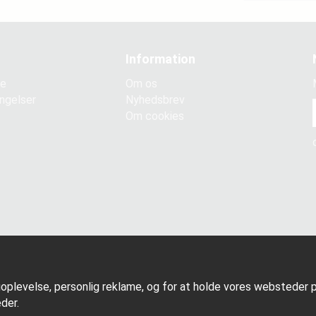
Information
ce
Om os
ngelser
Nyhedsbrev
Om cookies
goplevelse, personlig reklame, og for at holde vores websteder på
der.