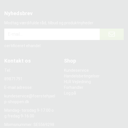
Nyhedsbrev
Modtag værdifulde råd, tilbud og produktnyheder
certificeret ehandel
Kontakt os
Shop
Tel:
Kundeservice
Handelsbetingelser
89871791
HLR Vejledning
E-mail adresse:
Forhandler
Log på
kundeservice@foerstehjael
p-shoppen.dk
Mandag- torsdag 9-17.00 o
g fredag 9-16.00
Momsnummer: SE5569298