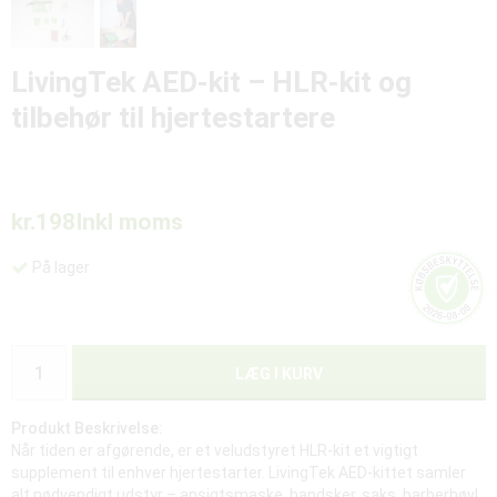
LivingTek AED-kit – HLR-kit og
tilbehør til hjertestartere
kr.198
Inkl moms
På lager
LÆG I KURV
Produkt Beskrivelse:
Når tiden er afgørende, er et veludstyret HLR-kit et vigtigt
supplement til enhver hjertestarter. LivingTek AED-kittet samler
alt nødvendigt udstyr – ansigtsmaske, handsker, saks, barberhøvl