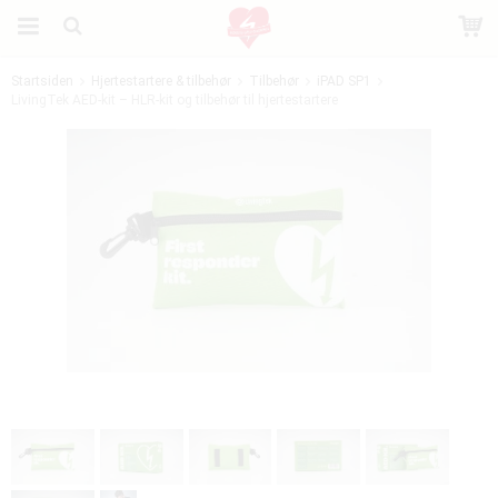
Startsiden
Hjertestartere & tilbehør
Tilbehør
iPAD SP1
LivingTek AED-kit – HLR-kit og tilbehør til hjertestartere
Produktet er blevet tilføjet til din indkøbskurv