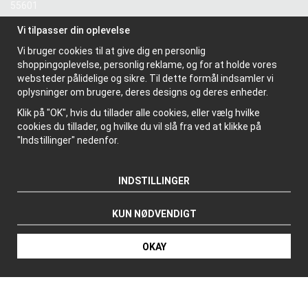
55601
Vi tilpasser din oplevelse
Information
Vi bruger cookies til at give dig en personlig
Om os
shoppingoplevelse, personlig reklame, og for at holde vores
Nyhedsbrev
websteder pålidelige og sikre. Til dette formål indsamler vi
Om cookies
oplysninger om brugere, deres designs og deres enheder.
Klik på "OK", hvis du tillader alle cookies, eller vælg hvilke
cookies du tillader, og hvilke du vil slå fra ved at klikke på
"Indstillinger" nedenfor.
INDSTILLINGER
KUN NØDVENDIGT
OKAY
Produceret af: Wikinggruppen