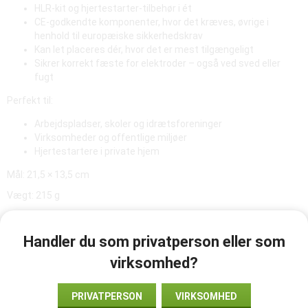
HLR-kit og hjertestarter-tilbehør i ét
CE-godkendte komponenter, hvor det kræves, øvrige i
henhold til europæiske sikkerhedskrav
Kan let placeres dér, hvor det er mest tilgængeligt
Sikrer korrekt fæste for elektroder – også ved sved eller
fugt
Perfekt til:
Arbejdspladser, skoler og idrætsforeninger
Virksomheder og offentlige miljøer
Hjertestartere i private hjem
Mål: 21,5 × 13,5 cm
Vægt: 215 g
Handler du som privatperson eller som
TILFØJ TIL ØNSKELISTE
virksomhed?
Vare-ID:
PRIVATPERSON
VIRKSOMHED