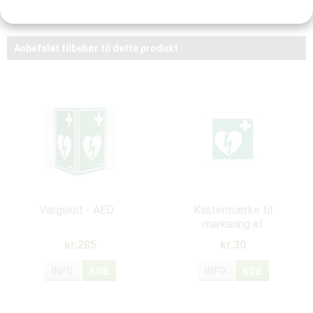
7350150550089
Anbefalet tilbehør til dette produkt
Vægskilt - AED
Klistermærke til
markering af
hjertestarter
kr.285
kr.30
INFO
KØB
INFO
KØB