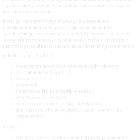
og andet vigtigt tilbehør – i én praktisk taske, udviklet til dig, der
kan være først på stedet.
Kittet gør det nemt hurtigt at påbegynde livreddende
hjertelungeredning (HLR) og samtidig skabe de bedste
forudsætninger for redningspersonalet. Den grønne taske med
teksten First responder kit er både robust og funktionel og kan
nemt fastgøres til bælte, taske eller ved siden af hjertestarteren.
Indhold i LivingTek AED-kit:
Åndedrætsmaske med envejsventil og ilttilslutning
2× nitrilhandsker (blå, str. L)
2× renseservietter
barberhøvl
traumasaks til hurtigt at klippe tøjet op
affaldspose (45 × 60 cm)
absorberende papir til at tørre brystkassen
grøn taske med lynlås og bæltestropper, mærket First
responder kit
Fordele:
Alt udstyr samlet ét sted – ideelt til førstegangsindsats