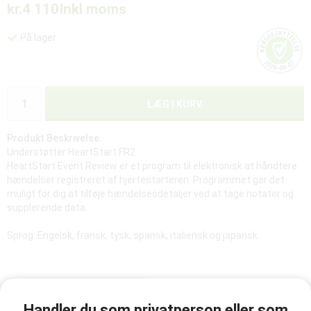
kr.4 110
Inkl moms
På lager
LÆG I KURV
Produkt Beskrivelse:
Understøtter HeartStart FR2
HeartStart Event Review er et program til elektronisk at håndtere
hændelser registreret af hjertestarteren. Programmet gør det
muligt for dig at tilføje hændelsesdetaljer ved at tage notater og
supplerende data.
Sprog: Engelsk, fransk, tysk, spansk, italiensk og japansk.
TILFØJ TIL ØNSKELISTE
Handler du som privatperson eller som