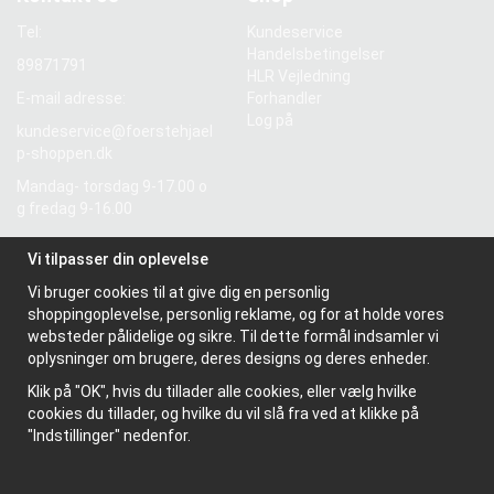
Tel:
Kundeservice
Handelsbetingelser
89871791
HLR Vejledning
E-mail adresse:
Forhandler
Log på
kundeservice@foerstehjael
p-shoppen.dk
Mandag- torsdag 9-17.00 o
g fredag 9-16.00
Momsnummer: SE5569298
Vi tilpasser din oplevelse
55601
Vi bruger cookies til at give dig en personlig
shoppingoplevelse, personlig reklame, og for at holde vores
Information
websteder pålidelige og sikre. Til dette formål indsamler vi
oplysninger om brugere, deres designs og deres enheder.
Om os
Nyhedsbrev
Klik på "OK", hvis du tillader alle cookies, eller vælg hvilke
Om cookies
cookies du tillader, og hvilke du vil slå fra ved at klikke på
"Indstillinger" nedenfor.