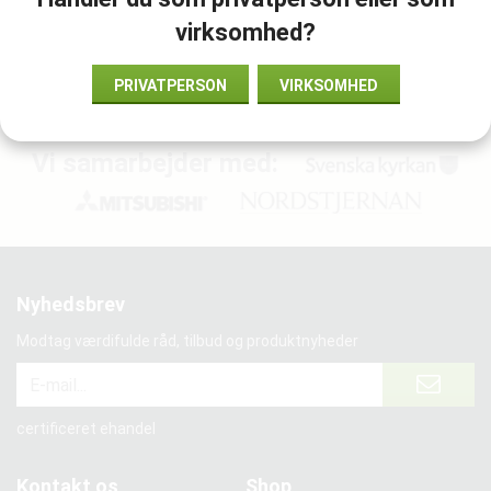
virksomhed?
Vare-ID:
M3834A
PRIVATPERSON
VIRKSOMHED
Vi samarbejder med:
Nyhedsbrev
Modtag værdifulde råd, tilbud og produktnyheder
certificeret ehandel
Kontakt os
Shop