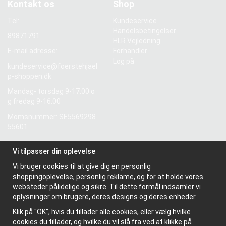
Kontakt os
Shop
Tel:
Kundeservice
Handelsbetingelser
89871791
HLR Vejledning
E-mail adresse:
Forhandler
Log på
kundeservice@foerstehjael
p-shoppen.dk
Mandag- torsdag 9-17.00 o
g fredag 9-16.00
Momsnummer: SE5569298
55601
Vi tilpasser din oplevelse
Information
Vi bruger cookies til at give dig en personlig
Om os
shoppingoplevelse, personlig reklame, og for at holde vores
Nyhedsbrev
websteder pålidelige og sikre. Til dette formål indsamler vi
Om cookies
oplysninger om brugere, deres designs og deres enheder.
Klik på "OK", hvis du tillader alle cookies, eller vælg hvilke
cookies du tillader, og hvilke du vil slå fra ved at klikke på