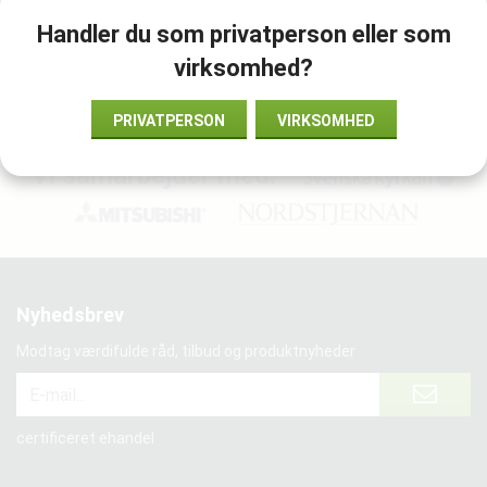
Handler du som privatperson eller som
Vare-ID:
virksomhed?
989803179181
PRIVATPERSON
VIRKSOMHED
Vi samarbejder med:
Nyhedsbrev
Modtag værdifulde råd, tilbud og produktnyheder
certificeret ehandel