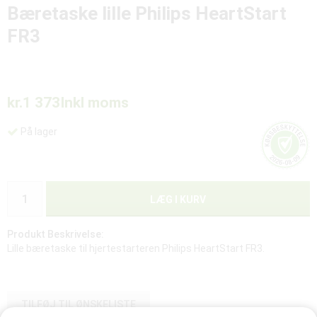
Bæretaske lille Philips HeartStart
FR3
kr.1 373
Inkl moms
På lager
LÆG I KURV
Produkt Beskrivelse:
Lille bæretaske til hjertestarteren Philips HeartStart FR3.
TILFØJ TIL ØNSKELISTE