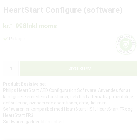
HeartStart Configure (software)
kr.1 998
Inkl moms
På lager
LÆG I KURV
Produkt Beskrivelse:
Philips HeartStart AED Configuration Software. Anvendes for at
konfigurere enhedens funktioner, selvtest alternativ, patientpleje,
defibrillering, avancerede operationer, dato, tid, m.m.
Softwaren er kompatibel med HeartStart HS1, HeartStart FRx og
HeartStart FR3.
Softwaren gælder til én enhed.