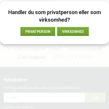
TILFØJ TIL ØNSKELISTE
Handler du som privatperson eller som
virksomhed?
Vare-ID:
861487
PRIVATPERSON
VIRKSOMHED
Vi samarbejder med:
Nyhedsbrev
Modtag værdifulde råd, tilbud og produktnyheder
certificeret ehandel