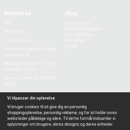
Kontakt os
Shop
Tel:
Kundeservice
Handelsbetingelser
89871791
HLR Vejledning
E-mail adresse:
Forhandler
Log på
kundeservice@foerstehjael
p-shoppen.dk
Mandag- torsdag 9-17.00 o
g fredag 9-16.00
Momsnummer: SE5569298
55601
Vi tilpasser din oplevelse
Information
Vi bruger cookies til at give dig en personlig
Om os
shoppingoplevelse, personlig reklame, og for at holde vores
Nyhedsbrev
websteder pålidelige og sikre. Til dette formål indsamler vi
Om cookies
oplysninger om brugere, deres designs og deres enheder.