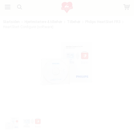
Startsiden
Hjertestartere & tilbehør
Tilbehør
Philips HeartStart FR3
HeartStart Configure (software)
Produktet er blevet tilføjet til din indkøbskurv