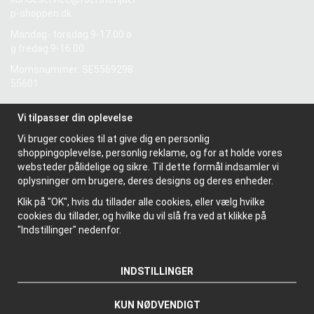
p-shoppen.dk
Mandag- torsdag 9-17.00 o
g fredag 9-16.00
Momsnummer: SE5569298
55601
Vi tilpasser din oplevelse
Information
Vi bruger cookies til at give dig en personlig
Om os
shoppingoplevelse, personlig reklame, og for at holde vores
Nyhedsbrev
websteder pålidelige og sikre. Til dette formål indsamler vi
Om cookies
oplysninger om brugere, deres designs og deres enheder.
Klik på "OK", hvis du tillader alle cookies, eller vælg hvilke
cookies du tillader, og hvilke du vil slå fra ved at klikke på
"Indstillinger" nedenfor.
INDSTILLINGER
KUN NØDVENDIGT