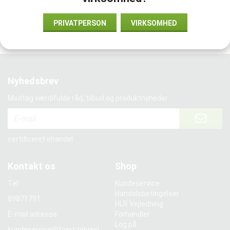
Vi samarbejder med:
PRIVATPERSON
VIRKSOMHED
Nyhedsbrev
Modtag værdifulde råd, tilbud og produktnyheder
certificeret ehandel
Kontakt os
Shop
Tel:
Kundeservice
Handelsbetingelser
89871791
HLR Vejledning
E-mail adresse:
Forhandler
Log på
kundeservice@foerstehjael