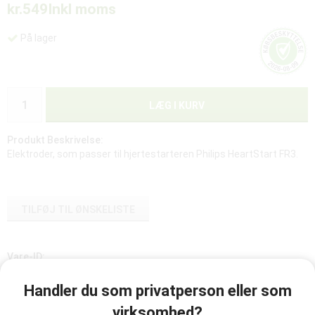
kr.549
Inkl moms
På lager
LÆG I KURV
Produkt Beskrivelse:
Elektroder, som passer til hjertestarteren Philips HeartStart FR3.
TILFØJ TIL ØNSKELISTE
Vare-ID:
989803149981
Handler du som privatperson eller som
virksomhed?