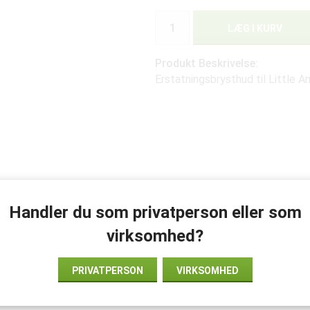
LÆG I KURV
Produkt Beskrivelse:
Erstatningsbrysthud til Little 
Handler du som privatperson eller som
virksomhed?
PRIVATPERSON
VIRKSOMHED