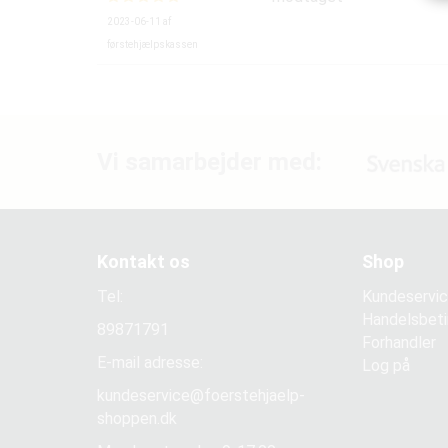
2023-06-11
af
førstehjælpskassen
Vi samarbejder med:
Kontakt os
Shop
Tel:
Kundeservi
Handelsbeti
89871791
Forhandler
E-mail adresse:
Log på
kundeservice@foerstehjaelp-
shoppen.dk