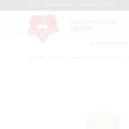
Om os
Handelsbetingelser
Kundeservice
Blog
Spørgsmål? Ring til os på:
89871791
HJERTESTARTERE & 
Startsiden
HLR Dukker
Voksen HLR-dukker
Brysthud, lys 