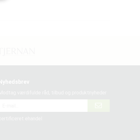
Nyhedsbrev
Modtag værdifulde råd, tilbud og produktnyheder
certificeret ehandel