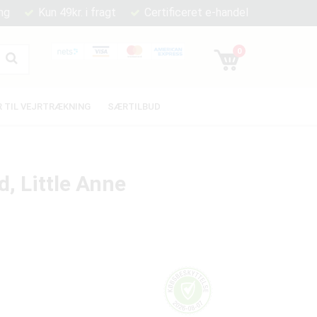
ng
Kun 49kr. i fragt
Certificeret e-handel
0
 TIL VEJRTRÆKNING
SÆRTILBUD
d, Little Anne