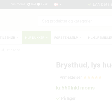
EAN betali
Vis moms:
Inkl
Ekskl
TILBEHØR
HLR DUKKER
FØRSTEHJÆLP
HJÆLPEMIDLER
hud, Little Anne
Brysthud, lys hu
Anmeldelser:
kr.560
Inkl moms
På lager