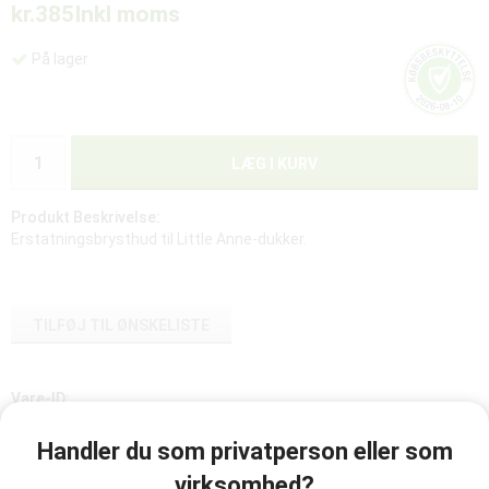
kr.385
Inkl moms
På lager
LÆG I KURV
Produkt Beskrivelse:
Erstatningsbrysthud til Little Anne-dukker.
TILFØJ TIL ØNSKELISTE
Vare-ID:
021005
Handler du som privatperson eller som
virksomhed?