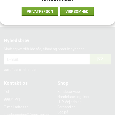
Vi samarbejder med:
PRIVATPERSON
VIRKSOMHED
Nyhedsbrev
Modtag værdifulde råd, tilbud og produktnyheder
certificeret ehandel
Kontakt os
Shop
Tel:
Kundeservice
Handelsbetingelser
89871791
HLR Vejledning
E-mail adresse:
Forhandler
Log på
kundeservice@foerstehjael