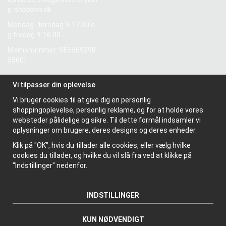
p-shoppen.dk
Mandag- torsdag 9-17.00 o
g fredag 9-16.00
Momsnummer: SE5569298
55601
Vi tilpasser din oplevelse
Information
Vi bruger cookies til at give dig en personlig
Om os
shoppingoplevelse, personlig reklame, og for at holde vores
Nyhedsbrev
websteder pålidelige og sikre. Til dette formål indsamler vi
Om cookies
oplysninger om brugere, deres designs og deres enheder.
Klik på "OK", hvis du tillader alle cookies, eller vælg hvilke
cookies du tillader, og hvilke du vil slå fra ved at klikke på
"Indstillinger" nedenfor.
INDSTILLINGER
KUN NØDVENDIGT