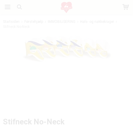
Startsiden
Førstehjælp
IMMOBILISERING
Hals- og nakkekrager
Stifneck No-Neck
Produktet er blevet tilføjet til din indkøbskurv
Stifneck No-Neck