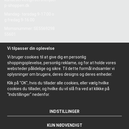
p-shoppen.dk
Mandag- torsdag 9-17.00 o
g fredag 9-16.00
Momsnummer: SE5569298
55601
Vi tilpasser din oplevelse
Information
Vi bruger cookies til at give dig en personlig
Om os
shoppingoplevelse, personlig reklame, og for at holde vores
Nyhedsbrev
websteder pålidelige og sikre. Til dette formål indsamler vi
Om cookies
oplysninger om brugere, deres designs og deres enheder.
Klik på "OK", hvis du tillader alle cookies, eller vælg hvilke
cookies du tillader, og hvilke du vil slå fra ved at klikke på
"Indstillinger" nedenfor.
INDSTILLINGER
KUN NØDVENDIGT