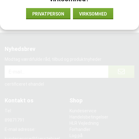
Vi samarbejder med:
PRIVATPERSON
VIRKSOMHED
Nyhedsbrev
Modtag værdifulde råd, tilbud og produktnyheder
certificeret ehandel
Kontakt os
Shop
Tel:
Kundeservice
Handelsbetingelser
89871791
HLR Vejledning
E-mail adresse:
Forhandler
Log på
kundeservice@foerstehjael