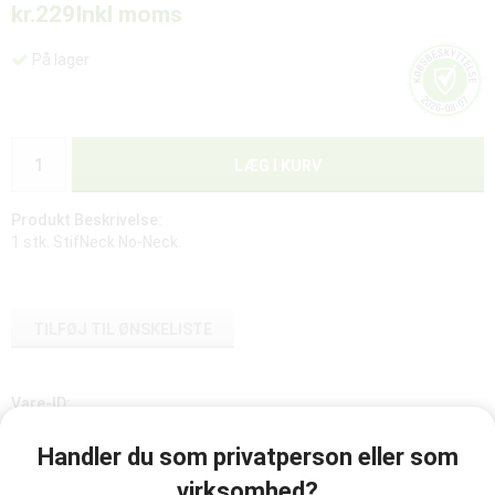
kr.229
Inkl moms
På lager
LÆG I KURV
Produkt Beskrivelse:
1 stk. StifNeck No-Neck.
TILFØJ TIL ØNSKELISTE
Vare-ID:
98030033
Handler du som privatperson eller som
virksomhed?