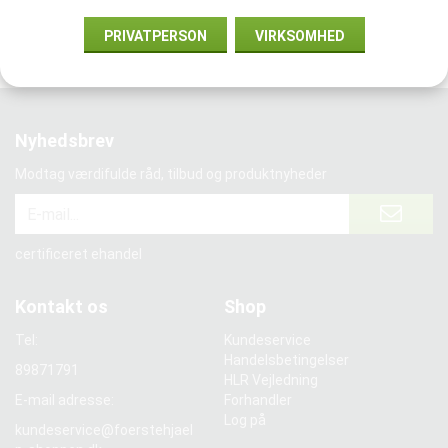
Vi samarbejder med:
PRIVATPERSON
VIRKSOMHED
Nyhedsbrev
Modtag værdifulde råd, tilbud og produktnyheder
certificeret ehandel
Kontakt os
Shop
Tel:
Kundeservice
Handelsbetingelser
89871791
HLR Vejledning
E-mail adresse:
Forhandler
Log på
kundeservice@foerstehjael