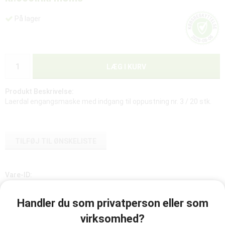
På lager
LÆG I KURV
Produkt Beskrivelse:
Laerdal engangsmaske med indgang til oppustning nr. 3 / 20 stk.
TILFØJ TIL ØNSKELISTE
Vare-ID:
845050
Handler du som privatperson eller som
virksomhed?