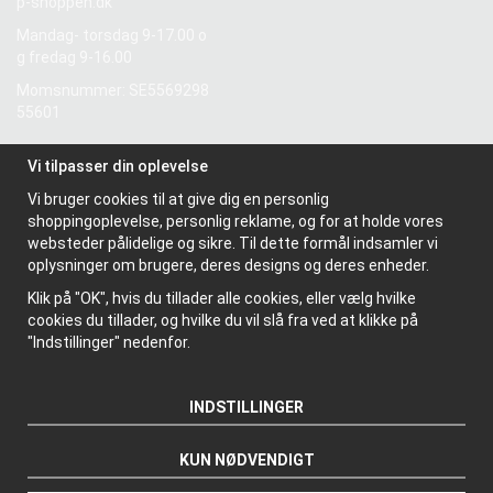
p-shoppen.dk
Mandag- torsdag 9-17.00 o
g fredag 9-16.00
Momsnummer: SE5569298
55601
Vi tilpasser din oplevelse
Information
Vi bruger cookies til at give dig en personlig
Om os
shoppingoplevelse, personlig reklame, og for at holde vores
Nyhedsbrev
websteder pålidelige og sikre. Til dette formål indsamler vi
Om cookies
oplysninger om brugere, deres designs og deres enheder.
Klik på "OK", hvis du tillader alle cookies, eller vælg hvilke
cookies du tillader, og hvilke du vil slå fra ved at klikke på
"Indstillinger" nedenfor.
INDSTILLINGER
KUN NØDVENDIGT